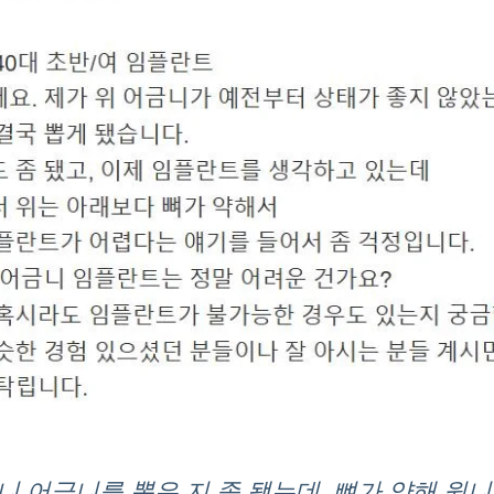
니 어금니를 뽑은 지 좀 됐는데, 뼈가 약해 윗니