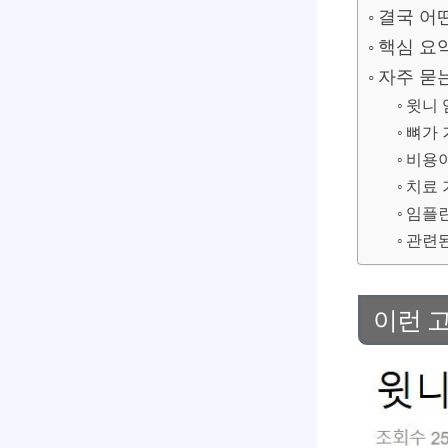
결국 어
핵심 요
자주 묻
윗니 
뼈가 
비용이
치료 
임플란
관련된
이런 고