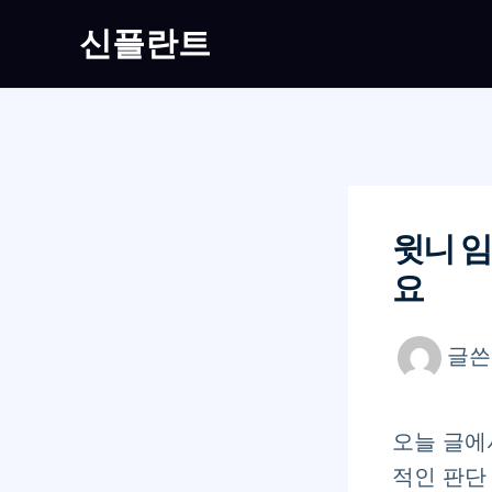
콘
신플란트
텐
츠
로
건
너
뛰
윗니 
기
요
글
오늘 글에
적인 판단