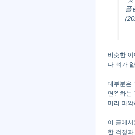
플
(2
비슷한 이
다 뼈가 
대부분은 
면?’ 하는
미리 파악
이 글에서
한 걱정과