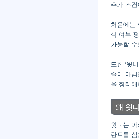
추가 조건
처음에는 
식 여부 
가능할 수
또한 ‘윗
술이 아님
을 정리해
왜 윗
윗니는 아
란트를 심